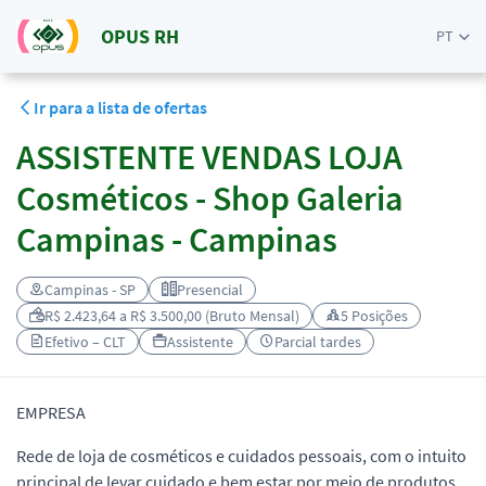
OPUS RH
PT
Ir para a lista de ofertas
ASSISTENTE VENDAS LOJA
Cosméticos - Shop Galeria
Campinas - Campinas
Campinas - SP
Presencial
R$ 2.423,64 a R$ 3.500,00 (Bruto Mensal)
5 Posições
Efetivo – CLT
Assistente
Parcial tardes
EMPRESA
Rede de loja de cosméticos e cuidados pessoais, com o intuito
principal de levar cuidado e bem estar por meio de produtos